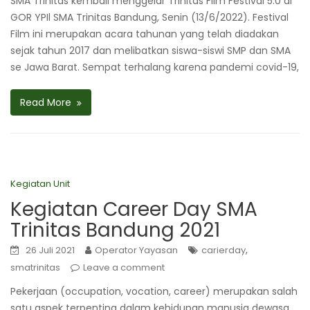
SMA Trinitas kembali menggelar Trinitas Film Festival 5.0 di
GOR YPIl SMA Trinitas Bandung, Senin (13/6/2022). Festival
Film ini merupakan acara tahunan yang telah diadakan
sejak tahun 2017 dan melibatkan siswa-siswi SMP dan SMA
se Jawa Barat. Sempat terhalang karena pandemi covid-19,
Read More
Kegiatan Unit
Kegiatan Career Day SMA
Trinitas Bandung 2021
,
26 Juli 2021
Operator Yayasan
carierday
smatrinitas
Leave a comment
Pekerjaan (occupation, vocation, career) merupakan salah
satu aspek terpenting dalam kehidupan manusia dewasa