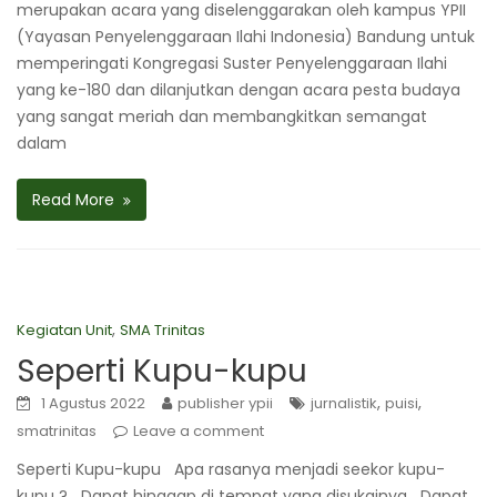
merupakan acara yang diselenggarakan oleh kampus YPII
(Yayasan Penyelenggaraan Ilahi Indonesia) Bandung untuk
memperingati Kongregasi Suster Penyelenggaraan Ilahi
yang ke-180 dan dilanjutkan dengan acara pesta budaya
yang sangat meriah dan membangkitkan semangat
dalam
Read More
,
Kegiatan Unit
SMA Trinitas
Seperti Kupu-kupu
,
,
1 Agustus 2022
publisher ypii
jurnalistik
puisi
smatrinitas
Leave a comment
Seperti Kupu-kupu Apa rasanya menjadi seekor kupu-
kupu ? Dapat hinggap di tempat yang disukainya Dapat