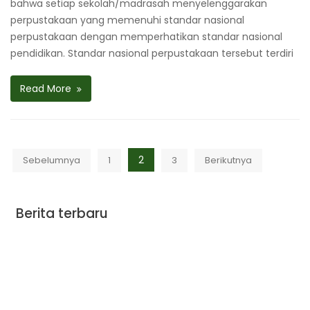
bahwa setiap sekolah/madrasah menyelenggarakan
perpustakaan yang memenuhi standar nasional
perpustakaan dengan memperhatikan standar nasional
pendidikan. Standar nasional perpustakaan tersebut terdiri
Read More
Paginasi
2
Sebelumnya
1
3
Berikutnya
pos
Berita terbaru