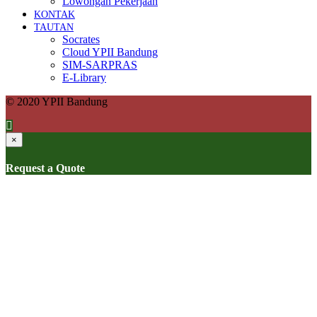
Lowongan Pekerjaan
KONTAK
TAUTAN
Socrates
Cloud YPII Bandung
SIM-SARPRAS
E-Library
© 2020 YPII Bandung
×
Request a Quote