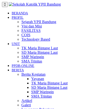
BERANDA
PROFIL
Sejarah YPII Bandung
Visi dan Misi
FASILITAS
COIS
Technology Based
UNIT
TK Maria Bintang Laut
SD Maria Bintang Laut
SMP Waringin
SMA Trinitas
PPDB-ONLINE
BERITA
Berita Kegiatan
Yayasan
TK Maria Bintang Laut
SD Maria Bintang Laut
SMP Waringin
SMA Trinitas
Artikel
Galeri