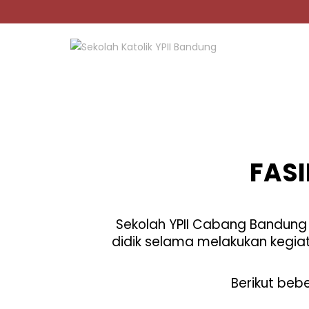
Skip
to
content
FASI
Sekolah YPII Cabang Bandung
didik selama melakukan kegiata
Berikut beb