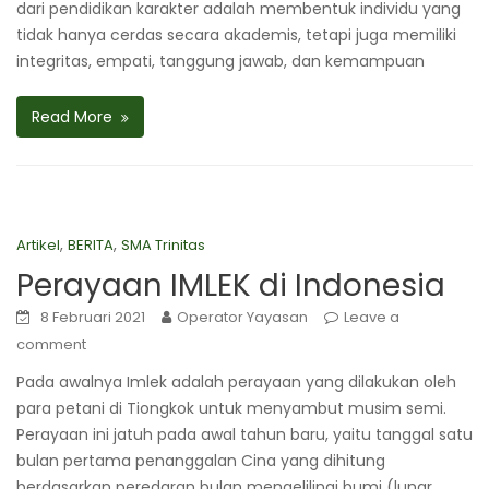
dari pendidikan karakter adalah membentuk individu yang
tidak hanya cerdas secara akademis, tetapi juga memiliki
integritas, empati, tanggung jawab, dan kemampuan
Read More
,
,
Artikel
BERITA
SMA Trinitas
Perayaan IMLEK di Indonesia
8 Februari 2021
Operator Yayasan
Leave a
comment
Pada awalnya Imlek adalah perayaan yang dilakukan oleh
para petani di Tiongkok untuk menyambut musim semi.
Perayaan ini jatuh pada awal tahun baru, yaitu tanggal satu
bulan pertama penanggalan Cina yang dihitung
berdasarkan peredaran bulan mengelilingi bumi (lunar