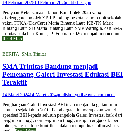
19 Februari 2026
19 Februari 2026
publisher ypii
Perayaan Kebersamaan Tahun Baru Imlek 2026 yang
diselenggarakan oleh YPII Bandung beserta seluruh unit sekolah,
yakni TTKA (DayCare) Maria Bintang Laut, KB-TK Maria
Bintang Laut, SD Maria Bintang Laut, SMP Waringin, dan SMA
Trinitas pada hari Kamis, 19 Februari 2026, menjadi momentum
Read More
BERITA
,
SMA Trinitas
SMA Trinitas Bandung menjadi
Pemenang Galeri Investasi Edukasi BEI
Teraktif
14 Maret 2024
14 Maret 2024
publisher ypii
Leave a comment
Penghargaan Galeri Investasi BEI telah menjadi kegiatan rutin
tahunan sejak tahun 2010. Penghargaan ini merupakan wujud
apresiasi BEI kepada seluruh pengelola Galeri Investasi baik dari
perguruan tinggi, non perguruan tinggi, maupun anggota bursa
mitra, yang telah berkontribusi dalam memperluas infomasi pasar
modal
Read More