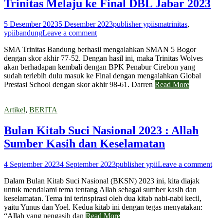
Trinitas Melaju ke Final DBL Jabar 2023
5 Desember 2023
5 Desember 2023
publisher ypii
smatrinitas
,
ypiibandung
Leave a comment
SMA Trinitas Bandung berhasil mengalahkan SMAN 5 Bogor
dengan skor akhir 77-52. Dengan hasil ini, maka Trinitas Wolves
akan berhadapan kembali dengan BPK Penabur Cirebon yang
sudah terlebih dulu masuk ke Final dengan mengalahkan Global
Prestasi School dengan skor akhir 98-61. Darren
Read More
Artikel
,
BERITA
Bulan Kitab Suci Nasional 2023 : Allah
Sumber Kasih dan Keselamatan
4 September 2023
4 September 2023
publisher ypii
Leave a comment
Dalam Bulan Kitab Suci Nasional (BKSN) 2023 ini, kita diajak
untuk mendalami tema tentang Allah sebagai sumber kasih dan
keselamatan. Tema ini terinspirasi oleh dua kitab nabi-nabi kecil,
yaitu Yunus dan Yoel. Kedua kitab ini dengan tegas menyatakan:
“Allah yang pengasih dan
Read More