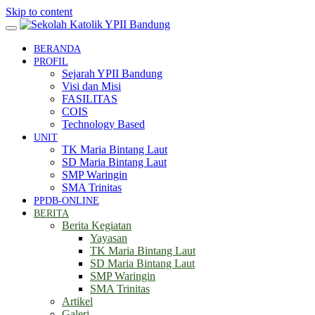
Skip to content
BERANDA
PROFIL
Sejarah YPII Bandung
Visi dan Misi
FASILITAS
COIS
Technology Based
UNIT
TK Maria Bintang Laut
SD Maria Bintang Laut
SMP Waringin
SMA Trinitas
PPDB-ONLINE
BERITA
Berita Kegiatan
Yayasan
TK Maria Bintang Laut
SD Maria Bintang Laut
SMP Waringin
SMA Trinitas
Artikel
Galeri