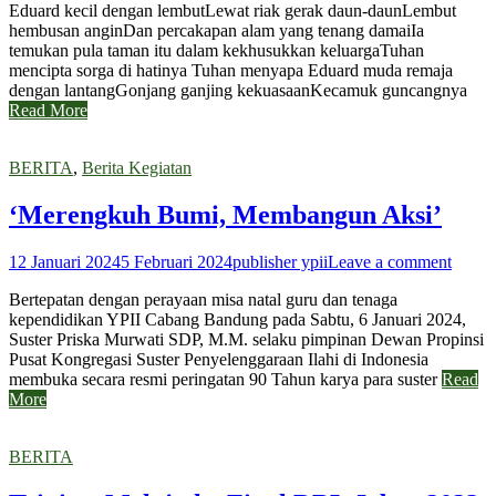
Eduard kecil dengan lembutLewat riak gerak daun-daunLembut
hembusan anginDan percakapan alam yang tenang damaiIa
temukan pula taman itu dalam kekhusukkan keluargaTuhan
mencipta sorga di hatinya Tuhan menyapa Eduard muda remaja
dengan lantangGonjang ganjing kekuasaanKecamuk guncangnya
Read More
BERITA
,
Berita Kegiatan
‘Merengkuh Bumi, Membangun Aksi’
12 Januari 2024
5 Februari 2024
publisher ypii
Leave a comment
Bertepatan dengan perayaan misa natal guru dan tenaga
kependidikan YPII Cabang Bandung pada Sabtu, 6 Januari 2024,
Suster Priska Murwati SDP, M.M. selaku pimpinan Dewan Propinsi
Pusat Kongregasi Suster Penyelenggaraan Ilahi di Indonesia
membuka secara resmi peringatan 90 Tahun karya para suster
Read
More
BERITA