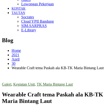
Lowongan Pekerjaan
KONTAK
TAUTAN
Socrates
Cloud YPII Bandung
SIM-SARPRAS
E-Library
Blog
Home
2021
April
30
Wearable Craft tema Paskah ala KB-TK Maria Bintang Laut
Galeri
,
Kegiatan Unit
,
TK Maria Bintang Laut
Wearable Craft tema Paskah ala KB-TK
Maria Bintang Laut