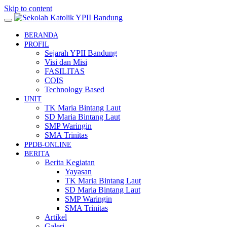
Skip to content
BERANDA
PROFIL
Sejarah YPII Bandung
Visi dan Misi
FASILITAS
COIS
Technology Based
UNIT
TK Maria Bintang Laut
SD Maria Bintang Laut
SMP Waringin
SMA Trinitas
PPDB-ONLINE
BERITA
Berita Kegiatan
Yayasan
TK Maria Bintang Laut
SD Maria Bintang Laut
SMP Waringin
SMA Trinitas
Artikel
Galeri