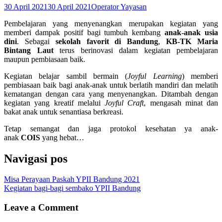
30 April 2021
30 April 2021
Operator Yayasan
Pembelajaran yang menyenangkan merupakan kegiatan yang
memberi dampak positif bagi tumbuh kembang
anak-anak usia
dini
. Sebagai
sekolah favorit di Bandung
,
KB-TK Maria
Bintang Laut
terus berinovasi dalam kegiatan pembelajaran
maupun pembiasaan baik.
Kegiatan belajar sambil bermain (
Joyful Learning
) memberi
pembiasaan baik bagi anak-anak untuk berlatih mandiri dan melatih
kematangan dengan cara yang menyenangkan. Ditambah dengan
kegiatan yang kreatif melalui
Joyful Craft
, mengasah minat dan
bakat anak untuk senantiasa berkreasi.
Tetap semangat dan jaga protokol kesehatan ya anak-
anak
COIS
yang hebat…
Navigasi pos
Misa Perayaan Paskah YPII Bandung 2021
Kegiatan bagi-bagi sembako YPII Bandung
Leave a Comment